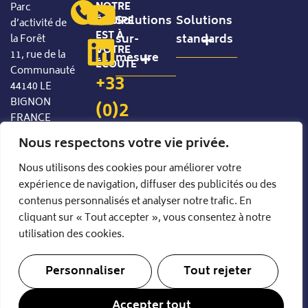
NOTRE
Parc
Solutions
Solutions
ÉQUIPE
d’activité de
EST À
sur-
standards
la Forêt
VOTRE
11, rue de la
mesure
ÉCOUTE
Communauté
Produits standard configurables
+33
44140 LE
Manutention de précision
BIGNON
(0)2
FRANCE
40
Nous respectons votre vie privée.
94
Nous utilisons des cookies pour améliorer votre
expérience de navigation, diffuser des publicités ou des
85
contenus personnalisés et analyser notre trafic. En
35
cliquant sur « Tout accepter », vous consentez à notre
utilisation des cookies.
Personnaliser
Tout rejeter
© 2026-
Mentions légales
Politique de confidentialité
CIPAL
Accepter tout