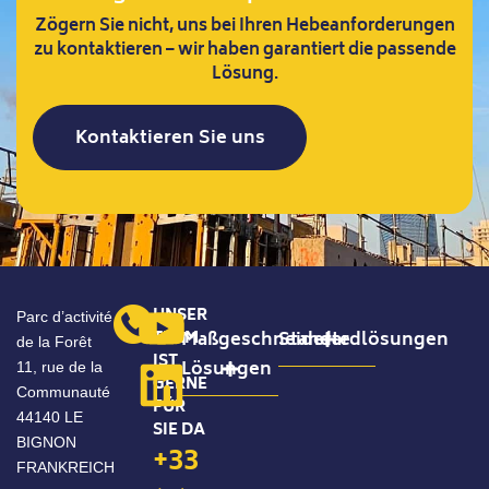
Zögern Sie nicht, uns bei Ihren Hebeanforderungen
zu kontaktieren – wir haben garantiert die passende
Lösung.
Kontaktieren Sie uns
UNSER
Parc d’activité
TEAM
Maßgeschneiderte
Standardlösungen
de la Forêt
IST
Lösungen
11, rue de la
GERNE
Konfigurierbare Standardprodukte
Communauté
FÜR
44140 LE
SIE DA
BIGNON
+33
FRANKREICH