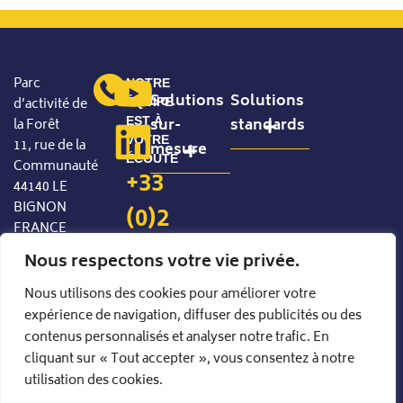
Parc
NOTRE
Solutions
Solutions
d’activité de
ÉQUIPE
EST À
sur-
standards
la Forêt
VOTRE
11, rue de la
mesure
ÉCOUTE
Communauté
Produits standard configurables
+33
44140 LE
Manutention de précision
BIGNON
(0)2
FRANCE
40
Nous respectons votre vie privée.
94
Nous utilisons des cookies pour améliorer votre
expérience de navigation, diffuser des publicités ou des
85
contenus personnalisés et analyser notre trafic. En
35
cliquant sur « Tout accepter », vous consentez à notre
utilisation des cookies.